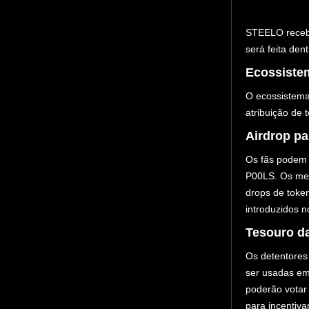
STEELO recebe
será feita den
Ecossiste
O ecossistema 
atribuição de 
Airdrop p
Os fãs podem
P00LS. Os mec
drops de toke
introduzidos n
Tesouro d
Os detentore
ser usadas e
poderão votar
para incentiv