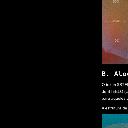
B. Alo
O token $STEE
de STEELO (co
para aqueles
A estrutura d