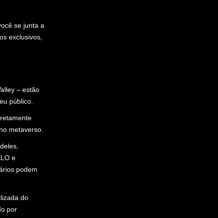
ocê se junta a
s exclusivos,
Valley – estão
u público.
iretamente
 no metaverso.
deles,
ELO e
uários podem
lizada do
do por