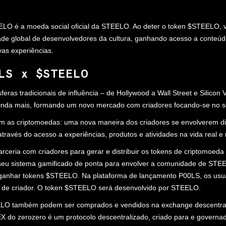
LO é a moeda social oficial da STEELO. Ao deter o token $STEELO, v
e global de desenvolvedores da cultura, ganhando acesso a conteúdo
vas experiências.
LS x $STEELO
feras tradicionais de influência – de Hollywood a Wall Street e Silicon 
inda mais, formando um novo mercado com criadores focando-se no se
m as criptomoedas: uma nova maneira dos criadores se envolverem d
través do acesso a experiências, produtos e atividades na vida real e
rceria com criadores para gerar e distribuir os tokens de criptomoeda 
seu sistema gamificado de ponta para envolver a comunidade de STE
a ganhar tokens $STEELO. Na plataforma de lançamento P00LS, os us
 de criador. O token $STEELO será desenvolvido por STEELO.
LO também podem ser comprados e vendidos na exchange descentra
EX do zerozero é um protocolo descentralizado, criado para e governa