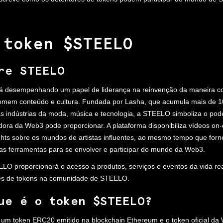
 token $STEELO
re STEELO
á desempenhando um papel de liderança na reinvenção da maneira c
mem conteúdo e cultura. Fundada por Lasha, que acumula mais de 1
as indústrias da moda, música e tecnologia, a STEELO simboliza o pod
dora da Web3 pode proporcionar. A plataforma disponibiliza vídeos o
ghts sobre os mundos de artistas influentes, ao mesmo tempo que for
as ferramentas para se envolver e participar do mundo da Web3.
LO proporcionará o acesso a produtos, serviços e eventos da vida rea
es de tokens na comunidade de STEELO.
ue é o token $STEELO?
m token ERC20 emitido na blockchain Ethereum e o token oficial da