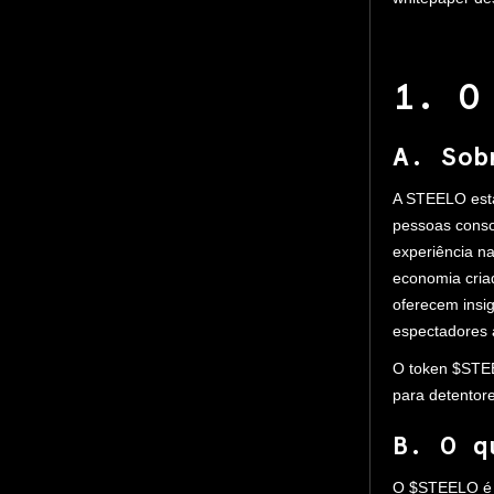
1. O
A. Sob
A STEELO est
pessoas conso
experiência n
economia cria
oferecem insi
espectadores 
O token $STEE
para detentor
B. O q
O $STEELO é u