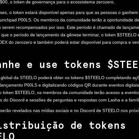
 $00, o token de governança para o ecossistema zerozero.
ses, o token estará disponível apenas para que as pessoas o ganhem
aunchpad P00LS. Os membros da comunidade terão a oportunidade de
 serem recompensados por isso. Este período é chamado de lançame
 que o período de lançamento da gênese terminar, o token $STEELO 
 DEX do zerozero e também poderá estar disponível para compra e ve
anhe e use tokens $STEE
 global da STEELO poderá obter os tokens $STEELO completando aç
lançamento P00LS e digitalizando códigos QR durante eventos digitais
r o token $STEELO, os membros da comunidade terão acesso a eventos
os do Discord e sessões de perguntas e respostas com Lasha e a famí
 serão revelados nas mídias sociais e no Discord de STEELO nos pró
istribuição de tokens
ELO