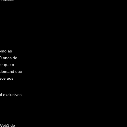
omo as
0 anos de
er que a
n-demand que
nece aos
l exclusivos
 Web3 de