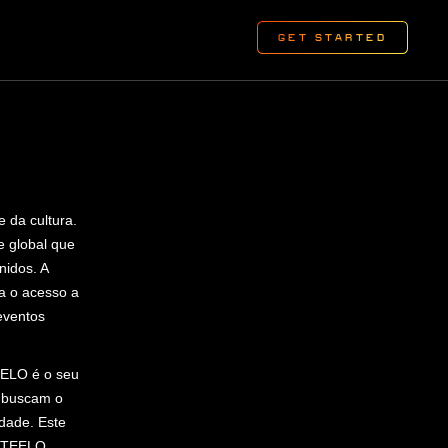
 da cultura.
 global que
nidos. A
a o acesso a
eventos
EELO é o seu
e buscam o
dade. Este
 STEELO.