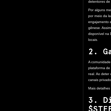
detentores de
Por alguns me
por meio da l
engajamento e
gênese. Assim
disponível na
locais.
2. G
A comunidade
plataforma de 
real. Ao dete
canais privad
Mais detalhes
3. D
$STE