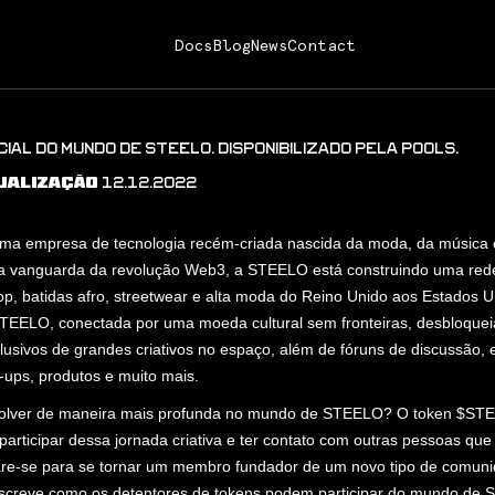
Docs
Blog
News
Contact
CIAL DO MUNDO DE STEELO. DISPONIBILIZADO PELA P00LS.
12.12.2022
UALIZAÇÃO
a empresa de tecnologia recém-criada nascida da moda, da música e
a vanguarda da revolução Web3, a STEELO está construindo uma rede
p, batidas afro, streetwear e alta moda do Reino Unido aos Estados U
EELO, conectada por uma moeda cultural sem fronteiras, desbloquei
lusivos de grandes criativos no espaço, além de fóruns de discussão, 
-ups, produtos e muito mais.
volver de maneira mais profunda no mundo de STEELO? O token $ST
participar dessa jornada criativa e ter contato com outras pessoas qu
e-se para se tornar um membro fundador de um novo tipo de comuni
screve como os detentores de tokens podem participar do mundo de