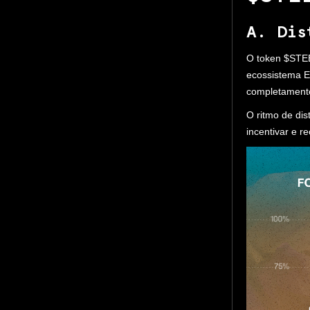
A. Dis
O token $STEE
ecossistema E
completamente
O ritmo de di
incentivar e 