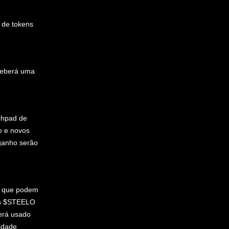
 de tokens
eceberá uma
chpad de
o e novos
ganho serão
O que podem
ns $STEELO
erá usado
idade