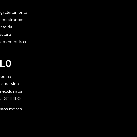
 gratuitamente
 mostrar seu
nto da
estará
nda em outros
LO
ões na
 e na vida
 exclusivos,
lia STEELO.
ximos meses.