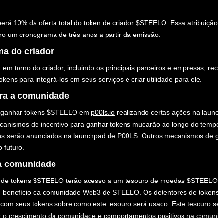
rá 10% da oferta total do token de criador $STEELO. Essa atribuição
tro um cronograma de três anos a partir da emissão.
ma do criador
em torno do criador, incluindo os principais parceiros e empresas, r
tokens para integrá-los em seus serviços e criar utilidade para ele.
ara a comunidade
 ganhar tokens $STEELO em
p00ls.io
realizando certas ações na laun
anismos de incentivo para ganhar tokens mudarão ao longo do temp
ns serão anunciados na launchpad de P00LS. Outros mecanismos de 
o futuro.
a comunidade
s de tokens $STEELO terão acesso a um tesouro de moedas $STEEL
m benefício da comunidade Web3 de STEELO. Os detentores de toke
 com seus tokens sobre como este tesouro será usado. Este tesouro s
ar o crescimento da comunidade e comportamentos positivos na comun