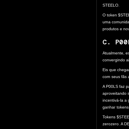
STEELO.
O token $STEE
uma comunidad
produtos e no
C. P00
Atualmente, es
convergindo a
Eis que chega
com seus fãs a
A P00LS faz pa
aproveitando 
incentivá-la 
ganhar tokens
Tokens $STEE
zerozero. A D