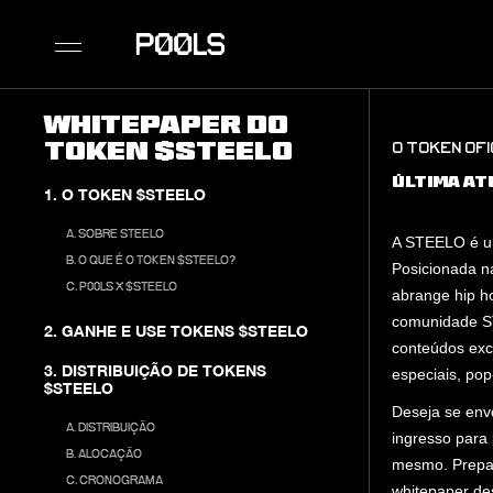
Whitepaper do
token $STEELO
O TOKEN OFI
ÚLTIMA AT
1. O TOKEN $STEELO
A. SOBRE STEELO
A STEELO é um
B. O QUE É O TOKEN $STEELO?
Posicionada n
C. P00LS X $STEELO
abrange hip ho
comunidade ST
2. GANHE E USE TOKENS $STEELO
conteúdos exc
3. DISTRIBUIÇÃO DE TOKENS
especiais, pop
$STEELO
Deseja se en
A. DISTRIBUIÇÃO
ingresso para 
B. ALOCAÇÃO
mesmo. Prepar
C. CRONOGRAMA
whitepaper de