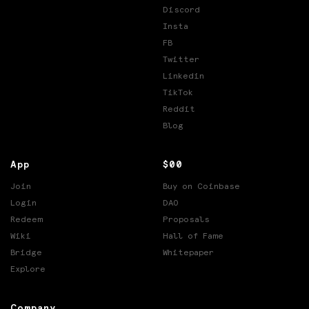
Discord
Insta
FB
Twitter
Linkedin
TikTok
Reddit
Blog
App
$00
Join
Buy on Coinbase
Login
DAO
Redeem
Proposals
Wiki
Hall of Fame
Bridge
Whitepaper
Explore
Company