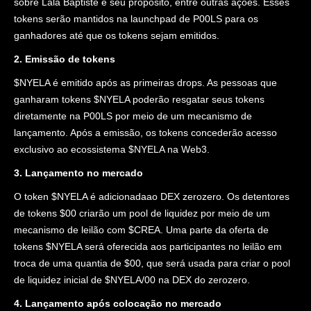
sobre Lala Baptiste e seu propósito, entre outras ações. Esses
tokens serão mantidos na launchpad de P00LS para os
ganhadores até que os tokens sejam emitidos.
2. Emissão de tokens
$NYELA é emitido após as primeiras drops. As pessoas que
ganharam tokens $NYELA poderão resgatar seus tokens
diretamente na P00LS por meio de um mecanismo de
lançamento. Após a emissão, os tokens concederão acesso
exclusivo ao ecossistema $NYELA na Web3.
3. Lançamento no mercado
O token $NYELA é adicionadaao DEX zerozero. Os detentores
de tokens $00 criarão um pool de liquidez por meio de um
mecanismo de leilão com $CREA. Uma parte da oferta de
tokens $NYELA será oferecida aos participantes no leilão em
troca de uma quantia de $00, que será usada para criar o pool
de liquidez inicial de $NYELA/00 na DEX do zerozero.
4. Lançamento após colocação no mercado