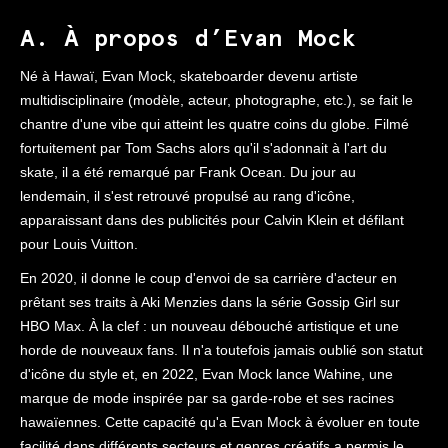
A. À propos d’Evan Mock
Né à Hawaï, Evan Mock, skateboarder devenu artiste
multidisciplinaire (modèle, acteur, photographe, etc.), se fait le
chantre d'une vibe qui atteint les quatre coins du globe. Filmé
fortuitement par Tom Sachs alors qu'il s'adonnait à l'art du
skate, il a été remarqué par Frank Ocean. Du jour au
lendemain, il s'est retrouvé propulsé au rang d'icône,
apparaissant dans des publicités pour Calvin Klein et défilant
pour Louis Vuitton.
En 2020, il donne le coup d'envoi de sa carrière d'acteur en
prêtant ses traits à Aki Menzies dans la série Gossip Girl sur
HBO Max. À la clef : un nouveau débouché artistique et une
horde de nouveaux fans. Il n'a toutefois jamais oublié son statut
d'icône du style et, en 2022, Evan Mock lance Wahine, une
marque de mode inspirée par sa garde-robe et ses racines
hawaïennes. Cette capacité qu'a Evan Mock à évoluer en toute
facilité dans différents secteurs et genres créatifs a permis le