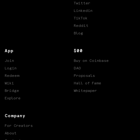
Twitter
Linkedin
TikTok
Reddit
Blog
App
$00
Join
Buy on Coinbase
Login
DAO
Redeem
Proposals
Wiki
Hall of Fame
Bridge
Whitepaper
Explore
Company
For Creators
About