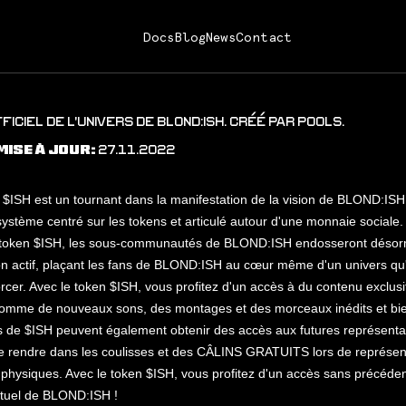
Docs
Blog
News
Contact
FICIEL DE L'UNIVERS DE BLOND:ISH. CRÉÉ PAR P00LS.
27.11.2022
MISE À JOUR:
 $ISH est un tournant dans la manifestation de la vision de BLOND:ISH,
système centré sur les tokens et articulé autour d'une monnaie sociale.
token $ISH, les sous-communautés de BLOND:ISH endosseront désorm
on actif, plaçant les fans de BLOND:ISH au cœur même d'un univers qu'i
forcer. Avec le token $ISH, vous profitez d'un accès à du contenu exclusi
mme de nouveaux sons, des montages et des morceaux inédits et bie
s de $ISH peuvent également obtenir des accès aux futures représenta
e rendre dans les coulisses et des CÂLINS GRATUITS lors de représent
hysiques. Avec le token $ISH, vous profitez d'un accès sans précédent
rtuel de BLOND:ISH !