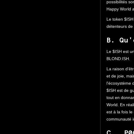
possibilités s
Happy World 
Le token $ISH 
détenteurs de
B. Qu'
Le $ISH est un
BLOND:ISH.
La raison d'êt
et de joie, ma
l'écosystème 
$ISH est de gu
tout en donna
World. En réal
est à la fois 
communauté int
C. P0