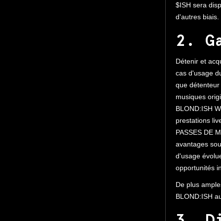
$ISH sera disp
d'autres biais.
2. G
Détenir et ac
cas d'usage d
que détenteur
musiques origi
BLOND:ISH Wor
prestations li
PASSES DE MI
avantages sou
d'usage évolue
opportunités i
De plus amples
BLOND:ISH au 