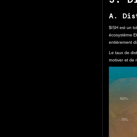
3. D
A. Dis
$ISH est un to
écosystème Eth
entièrement di
Le taux de dis
motiver et de