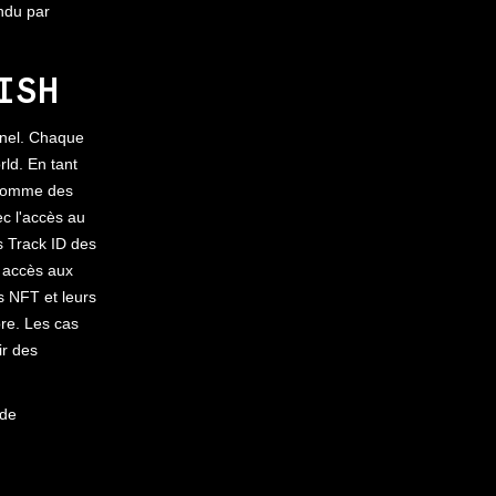
ndu par
ISH
nnel. Chaque
ld. En tant
 comme des
c l'accès au
 Track ID des
n accès aux
 NFT et leurs
re. Les cas
ir des
 de