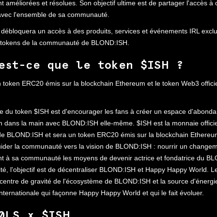
ont améliorées et résolues. Son objectif ultime est de partager l'accès 
avec l'ensemble de sa communauté.
débloquera un accès à des produits, services et événements IRL exclus
 tokens de la communauté de BLOND:ISH.
est-ce que le token $ISH ?
 token ERC20 émis sur la blockchain Ethereum et le token Web3 offici
re du token $ISH est d'encourager les fans à créer un espace d'abondan
in dans la main avec BLOND:ISH elle-même. $ISH est la monnaie officie
de BLOND:ISH et sera un token ERC20 émis sur la blockchain Ethereum.
ider la communauté vers la vision de BLOND:ISH : nourrir un changeme
nt à sa communauté les moyens de devenir actrice et fondatrice du B
ité, l'objectif est de décentraliser BLOND:ISH et Happy Happy World. L
le centre de gravité de l'écosystème de BLOND:ISH et la source d'énergi
ernationale qui façonne Happy Happy World et qui le fait évoluer.
0LS x $ISH