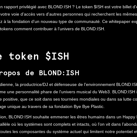
un rapport privilégié avec BLOND:ISH ? Le token $ISH est votre billet d
 votre voie d'accès vers d'autres personnes qui recherchent les même
pez à la fondation d'un nouveau type de communauté. Ce whitepaper ex
 tokens comment contribuer à l'univers de BLOND:ISH.
e token $ISH
ropos de BLOND:ISH
adienne, la productrice/DJ et défenseuse de l'environnement BLOND:IS
e une personnalité phare de l'univers musical du Web3. BLOND:ISH 
ie positive, que ce soit dans ses tournées mondiales ou dans sa lutte co
age unique au travers de sa fondation Bye Bye Plastic.
sion, BLOND:ISH souhaite emmener les êtres humains dans un Happy 
allèle où les systèmes sont complets et intacts, où l'on vit dans l'abonda
utes les composantes du système actuel qui limitent notre potentiel e