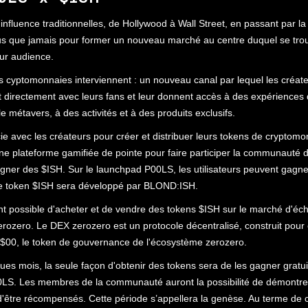
influence traditionnelles, de Hollywood à Wall Street, en passant par la 
us que jamais pour former un nouveau marché au centre duquel se trou
eur audience.
es cyptomonnaies interviennent : un nouveau canal par lequel les créat
directement avec leurs fans et leur donnent accès à des expériences 
le métavers, à des activités et à des produits exclusifs.
e avec les créateurs pour créer et distribuer leurs tokens de cryptomo
ne plateforme gamifiée de pointe pour faire participer la communaut
 gagner des $ISH. Sur le launchpad P00LS, les utilisateurs peuvent gagn
Le token $ISH sera développé par BLOND:ISH.
nt possible d'acheter et de vendre des tokens $ISH sur le marché d'é
erozero. Le DEX zerozero est un protocole décentralisé, construit pour e
 $00, le token de gouvernance de l'écosystème zerozero.
es mois, la seule façon d'obtenir des tokens sera de les gagner gratui
LS. Les membres de la communauté auront la possibilité de démontrer
 d'être récompensés. Cette période s’appellera la genèse. Au terme de ce