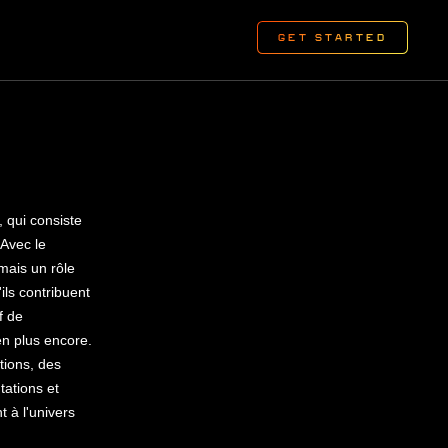
 qui consiste
 Avec le
ais un rôle
ls contribuent
f de
n plus encore.
tions, des
ations et
 à l'univers