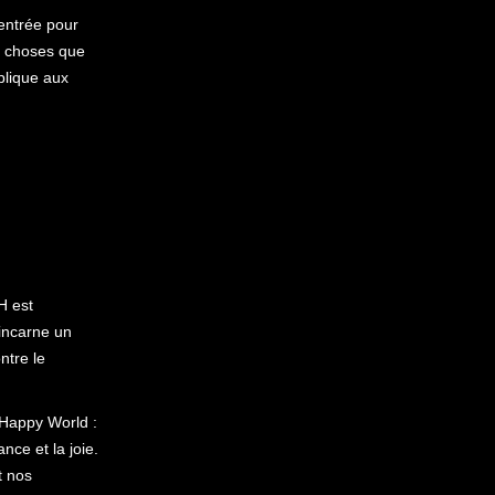
'entrée pour
s choses que
plique aux
H est
incarne un
ntre le
Happy World :
nce et la joie.
t nos