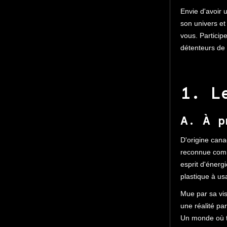
Envie d'avoir 
son univers et
vous. Partici
détenteurs de
1. L
A. À p
D'origine can
reconnue comm
esprit d'énerg
plastique à us
Mue par sa vi
une réalité par
Un monde où to