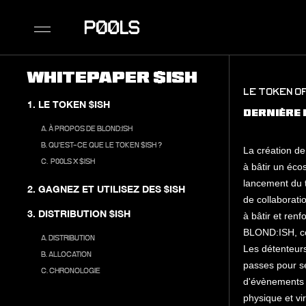
Whitepaper $ISH
LE TOKEN OF
1. LE TOKEN $ISH
DERNIÈRE 
A. À PROPOS DE BLOND:ISH
B. QU'EST-CE QUE LE TOKEN $ISH ?
La création de
C. P00LS X $ISH
à bâtir un éco
lancement du 
2. GAGNEZ ET UTILISEZ DES $ISH
de collaborati
3. DISTRIBUTION $ISH
à bâtir et ren
BLOND:ISH, co
A. DISTRIBUTION
Les détenteur
B. ALLOCATION
passes pour s
C. CHRONOLOGIE
d'évènements p
physique et vi