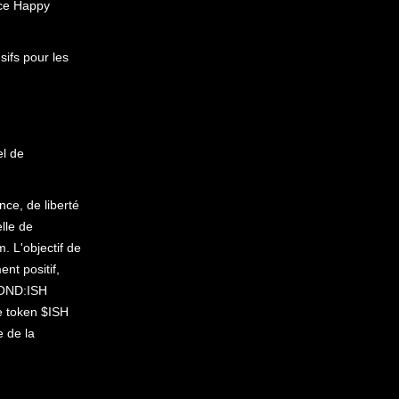
à ce Happy
ifs pour les
el de
ce, de liberté
lle de
 L'objectif de
nt positif,
LOND:ISH
e token $ISH
e de la