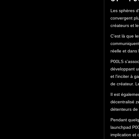
Les sphères d'
convergent pl
créateurs et l
C'est là que l
communiquent 
réelle et dans 
P00LS s'associ
développant u
et l'inciter à
de créateur. 
Il est égaleme
décentralisé z
détenteurs de
Pendant quelqu
launchpad P00
implication et