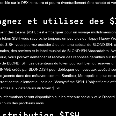
onible sur le DEX zerozero et pourra éventuellement être acheté et ve
agnez et utilisez des $
quérir des tokens $ISH, c'est embarquer pour un voyage multidimensio
u token $ISH vous rapproche toujours un peu plus du Happy Happy Wor
 de $ISH, vous pourrez accéder à du contenu spécial de BLOND:ISH,
nales, des remixes et le label musical de BLOND:ISH Abracadabra. Ave
ld, vous pouvez demander et recevoir des réponses garanties sur les
ve de BLOND:ISH. Les détenteurs du token pourront bientôt réserver u
NAGE créés par BLOND:ISH pour débloquer de nouveaux accès à ses
s-jacents dans des métavers comme Sandbox, Metropolis et plus enco
ront continuellement au sein de l'écosystème $ISH. L'objectif est d'offr
nédites aux détenteurs du token $ISH.
 informations seront disponibles sur les réseaux sociaux et le Discord
cours des prochains mois.