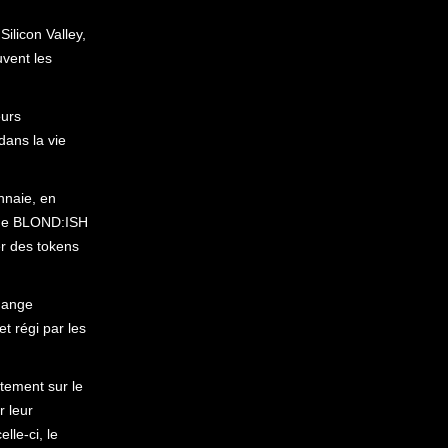
Silicon Valley,
vent les
eurs
dans la vie
nnaie, en
é de BLOND:ISH
er des tokens
change
t régi par les
tement sur le
 leur
lle-ci, le