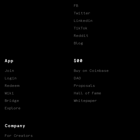
FB
Twitter
Linkedin
TikTok
Reddit
Blog
App
$00
Join
Buy on Coinbase
Login
DAO
Redeem
Proposals
Wiki
Hall of Fame
Bridge
Whitepaper
Explore
Company
For Creators