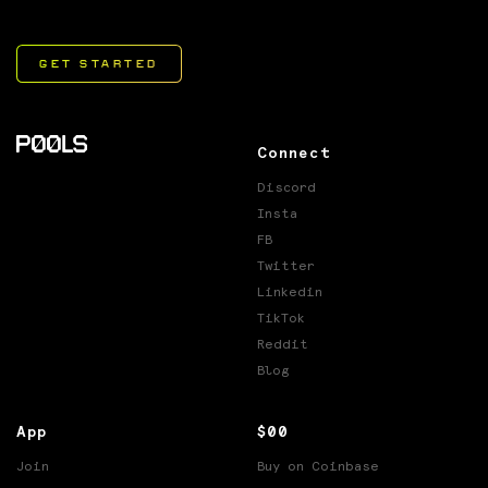
Connect
Discord
Insta
FB
Twitter
Linkedin
TikTok
Reddit
Blog
App
$00
Join
Buy on Coinbase